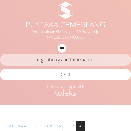
PUSTAKA CEMERLANG
Perpustakaan SMP Negeri 10 Purworejo
NPP 3306011D1009807
CARI
Pencarian Spesifik
Koleksi
HAL. AWAL
SEBELUMNYA
6
7
8