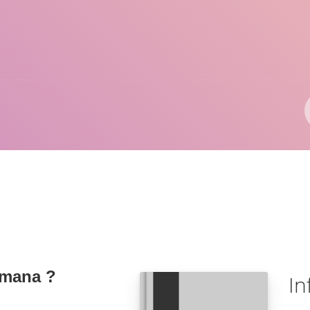
Pengarang
ISBN/ISSN
Lokasi
mana ?
In