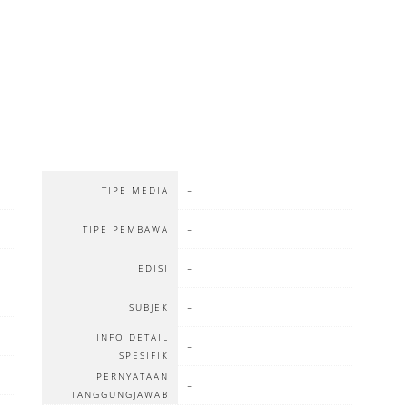
-
TIPE MEDIA
-
TIPE PEMBAWA
:
-
EDISI
-
SUBJEK
INFO DETAIL
-
SPESIFIK
PERNYATAAN
-
TANGGUNGJAWAB