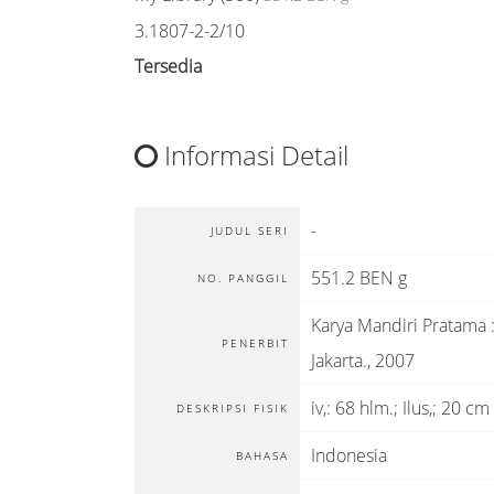
3.1807-2-2/10
Tersedia
Informasi Detail
-
JUDUL SERI
551.2 BEN g
NO. PANGGIL
Karya Mandiri Pratama
PENERBIT
Jakarta
.,
2007
iv,: 68 hlm.; Ilus,; 20 cm
DESKRIPSI FISIK
Indonesia
BAHASA