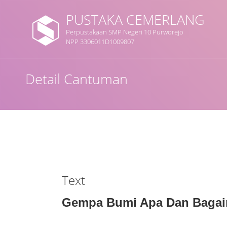
PUSTAKA CEMERLANG
Perpustakaan SMP Negeri 10 Purworejo
NPP 3306011D1009807
Judul
Detail Cantuman
Subjek
Tipe Koleksi
GMD
Text
Gempa Bumi Apa Dan Bagai
Cari