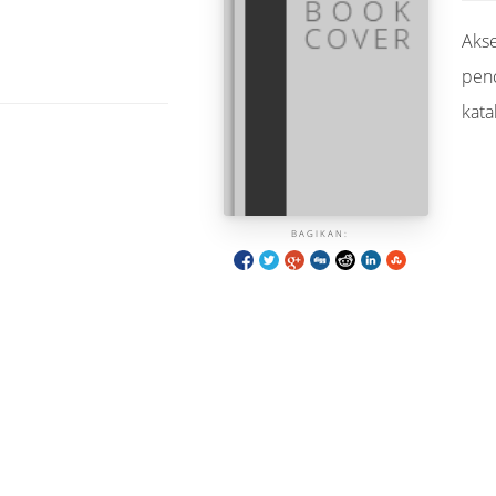
Akse
pen
kata
BAGIKAN: