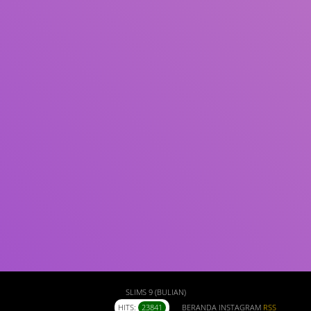
Subjek
ISBN/ISSN
Tipe Koleksi
Lokasi
GMD
Cari
SLIMS 9 (BULIAN)
HITS:
23841
BERANDA
INSTAGRAM
RSS