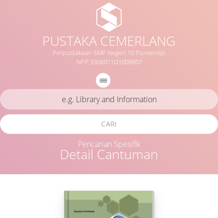
PUSTAKA CEMERLANG
Perpustakaan SMP Negeri 10 Purworejo
NPP 3306011D1009807
CARI
Pencarian Spesifik
Detail Cantuman