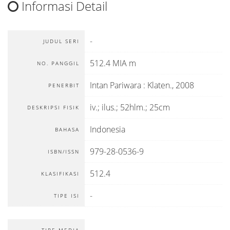
Informasi Detail
-
JUDUL SERI
512.4 MIA m
NO. PANGGIL
Intan Pariwara
:
Klaten
.,
2008
PENERBIT
iv.; ilus.; 52hlm.; 25cm
DESKRIPSI FISIK
Indonesia
BAHASA
979-28-0536-9
ISBN/ISSN
512.4
KLASIFIKASI
-
TIPE ISI