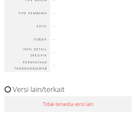
-
TIPE MEDIA
-
TIPE PEMBAWA
-
EDISI
-
SUBJEK
INFO DETAIL
-
SPESIFIK
PERNYATAAN
-
TANGGUNGJAWAB
Versi lain/terkait
Tidak tersedia versi lain