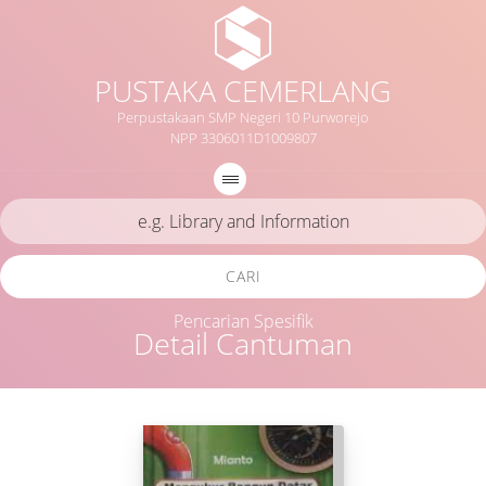
PUSTAKA CEMERLANG
Perpustakaan SMP Negeri 10 Purworejo
NPP 3306011D1009807
CARI
Pencarian Spesifik
Detail Cantuman