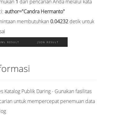
emukan
1
dari pencarian Anda melalui kata
i:
author="Candra Hermanto"
mintaan membutuhkan
0.04232
detik untuk
sai
XML RESULT
JSON RESULT
formasi
s Katalog Publik Daring - Gunakan fasilitas
carian untuk mempercepat penemuan data
log