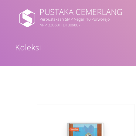
PUSTAKA CEMERLANG
Perpustakaan SMP Negeri 10 Purworejo
NPP 3306011D1009807
Judul
Koleksi
Subjek
Tipe Koleksi
GMD
Cari