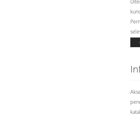
Dit
kunc
Per
sele
In
Akse
pen
kata