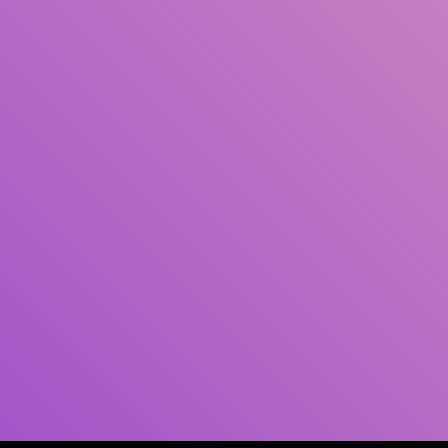
Pengarang
Subjek
ISBN/ISSN
Tipe Koleksi
Lokasi
GMD
Cari