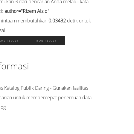
emukan
3
dari pencarian Anda melalui kata
i:
author="Rizem Aizid"
mintaan membutuhkan
0.03432
detik untuk
sai
XML RESULT
JSON RESULT
formasi
s Katalog Publik Daring - Gunakan fasilitas
carian untuk mempercepat penemuan data
log