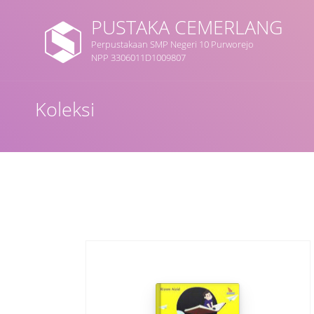
PUSTAKA CEMERLANG
Perpustakaan SMP Negeri 10 Purworejo
NPP 3306011D1009807
Judul
Koleksi
Subjek
Tipe Koleksi
GMD
Cari