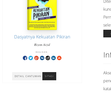
Dit
kunc
Per
sele
Dasyatnya Kekuatan Pikiran
Rizem Aizid
In
BAGIKAN:
Akse
DETAIL CANTUMAN
SITASI
pen
kata