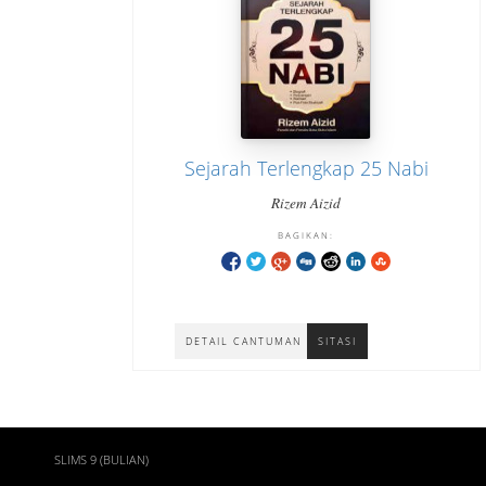
Sejarah Terlengkap 25 Nabi
Rizem Aizid
BAGIKAN:
DETAIL CANTUMAN
SITASI
SLIMS 9 (BULIAN)